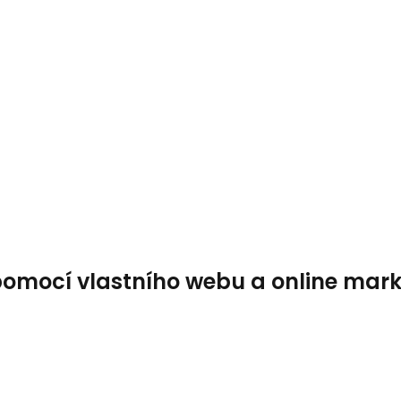
 pomocí vlastního webu a online mar
ecoding. Kdy stačí a kdy už ne