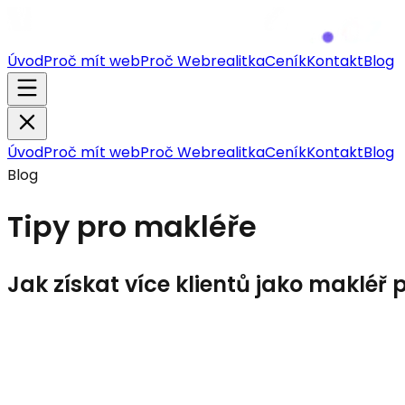
Úvod
Proč mít web
Proč Webrealitka
Ceník
Kontakt
Blog
Úvod
Proč mít web
Proč Webrealitka
Ceník
Kontakt
Blog
Blog
Tipy pro makléře
Jak získat více klientů jako makléř
AI
Web
Vibecoding
SEO
Integrace
Web pro realitního makléře přes vib